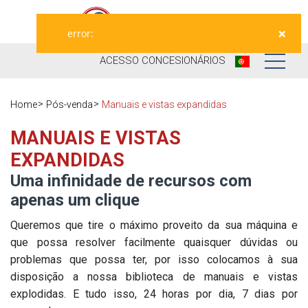
×
error:
ACESSO
CONCESIONÁRIOS
Nós
Home
Pós-venda
Manuais e vistas expandidas
Produtos
Nossa história
MANUAIS E VISTAS
EXPANDIDAS
Concessionários
Ausama hoje
Uma infinidade de recursos com
Ocasião
apenas um clique
Marcas que
trabalhamos
Pós-venda
Queremos que tire o máximo proveito da sua máquina e
que possa resolver facilmente quaisquer dúvidas ou
Pesquisa de
Registre sua
problemas que possa ter, por isso colocamos à sua
satisfação
máquina
disposição a nossa biblioteca de manuais e vistas
explodidas. E tudo isso, 24 horas por dia, 7 dias por
Peças