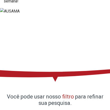
semana!
Suporte
Manuais e vistas
expandidas
Garantias
Em direto
Contato
Blog
Imprensa
Eventos
Você pode usar nosso
filtro
para refinar
sua pesquisa.