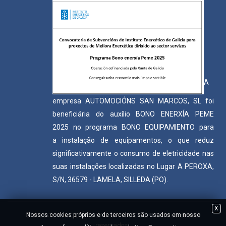
A
empresa AUTOMOCIÓNS SAN MARCOS, SL foi
beneficiária do auxílio BONO ENERXÍA PEME
2025 no programa BONO EQUIPAMIENTO para
a instalação de equipamentos, o que reduz
significativamente o consumo de eletricidade nas
suas instalações localizadas no Lugar A PEROXA,
S/N, 36579 - LAMELA, SILLEDA (PO).
X
Nossos cookies próprios e de terceiros são usados ​​em nosso
© 2022 AUTOMOCIÓNS SAN MARCOS S.L. - Todos os direitos
reservados.