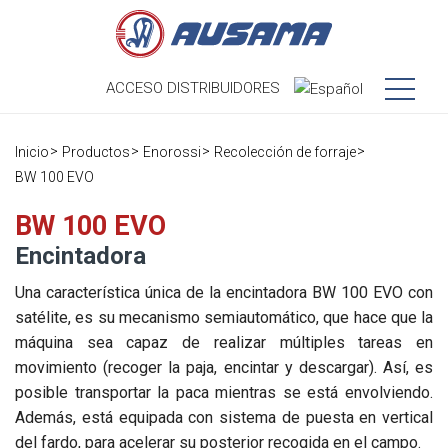
ACCESO
DISTRIBUIDORES
Nosotros
Inicio
Productos
Enorossi
Recolección de forraje
BW 100 EVO
Productos
Nuestra
Historia
BW 100 EVO
Distribuidores
Encintadora
Ausama hoy
Ocasión
Una característica única de la encintadora BW 100 EVO con
Marcas que
satélite, es su mecanismo semiautomático, que hace que la
Postventa
trabajamos
máquina sea capaz de realizar múltiples tareas en
Actualidad
movimiento (recoger la paja, encintar y descargar). Así, es
Registra tu
Encuesta de
posible transportar la paca mientras se está envolviendo.
máquina
Contacto
satisfacción
Blog
Además, está equipada con sistema de puesta en vertical
Recambios
del fardo, para acelerar su posterior recogida en el campo.