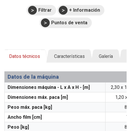
Filtrar
+ Información
Puntos de venta
Datos técnicos
Características
Galería
D
Datos de la máquina
Dimensiones máquina - L x A x H - [m]
2,30 x 1,5
Dimensiones máx. paca [m]
1,20 x 
Peso máx. paca [kg]
80
Ancho film [cm]
7
Peso [kg]
85