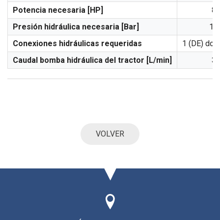
Potencia necesaria [HP]
8
Presión hidráulica necesaria [Bar]
18
Conexiones hidráulicas requeridas
1 (DE) dob
Caudal bomba hidráulica del tractor [L/min]
3
VOLVER