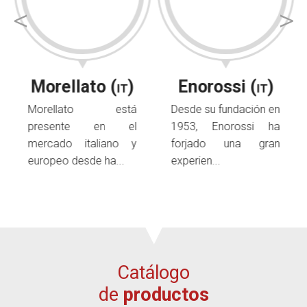
Soporte
Eventos
Manuales y
despieces
Morellato (
)
Enorossi (
)
IT
IT
Garantías
Morellato está
Desde su fundación en
presente en el
1953, Enorossi ha
mercado italiano y
forjado una gran
europeo desde ha...
experien...
Catálogo
de
productos