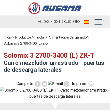
ACCESO
DISTRIBUIDORES
Nosotros
Inicio
Productos
Trioliet
Alimentación del ganado
Solomix 3 2700-3400 (L) ZK-T
Productos
Nuestra
Historia
Solomix 3 2700-3400 (L) ZK-T
Distribuidores
Carro mezclador arrastrado - puertas
Ausama hoy
Ocasión
de descarga laterales
Marcas que
Postventa
trabajamos
Compartir:
Imprimir:
Actualidad
Registra tu
Encuesta de
máquina
Contacto
satisfacción
Blog
Recambios