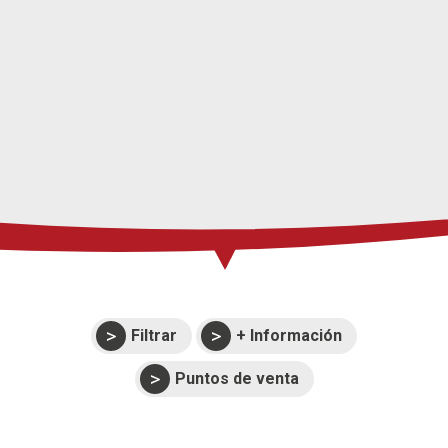
Prensa
Soporte
Eventos
Manuales y
despieces
Garantías
Filtrar
+ Información
Puntos de venta