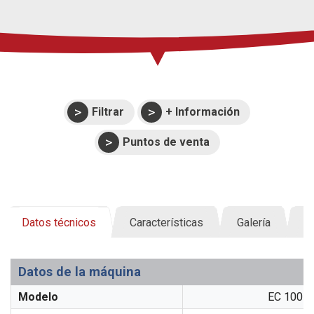
Filtrar
+ Información
Puntos de venta
Datos técnicos
Características
Galería
D
Datos de la máquina
Modelo
EC 100