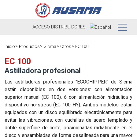
ACCESO
DISTRIBUIDORES
Nosotros
Inicio
Productos
Sicma
Otros
EC 100
Productos
Nuestra
EC 100
Historia
Astilladora profesional
Distribuidores
Ausama hoy
Las astilladoras profesionales "ECOCHIPPER" de Sicma
Ocasión
están disponibles en dos versiones: con alimentación
Marcas que
superior manual (EC 100), ó con alimentación hidráulica y
Postventa
trabajamos
dispositivo no-stress (EC 100 HY). Ambos modelos están
Actualidad
equipados con un disco equilibrado electrónicamente para
Registra tu
Encuesta de
evitar las vibraciones; con cuchillas de acero templado y
máquina
Contacto
satisfacción
Blog
doble superficie de corte, posicionadas radialmente en el
Recambios
disco y ensambladas de forma desalineada para una mayor