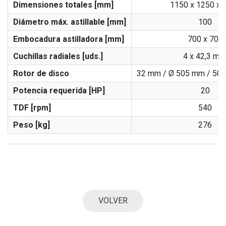
Dimensiones totales [mm]
1150 x 1250 x 
Diámetro máx. astillable [mm]
100
Embocadura astilladora [mm]
700 x 700
Cuchillas radiales [uds.]
4 x 42,3 m/
Rotor de disco
32 mm / Ø 505 mm / 50 
Potencia requerida [HP]
20
TDF [rpm]
540
Peso [kg]
276
VOLVER