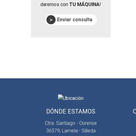
daremos con
TU MÁQUINA
!
Enviar consulta
DÓNDE ESTAMOS
Ctra. Santiago - Ourense
36579, Lamela - Silleda