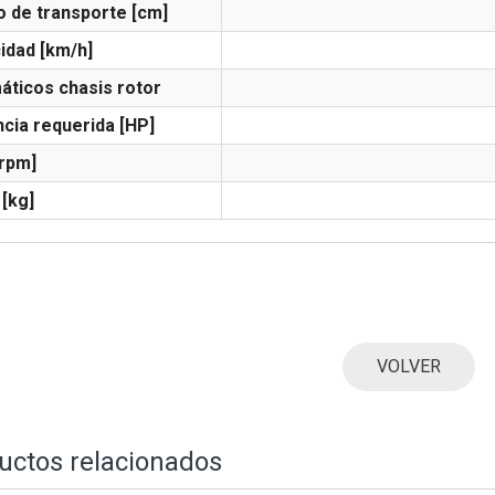
 de transporte [cm]
idad [km/h]
ticos chasis rotor
cia requerida [HP]
rpm]
[kg]
VOLVER
uctos relacionados