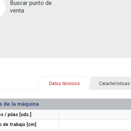
Buscar punto de
venta
Datos técnicos
Características
s de la máquina
s / púas [uds.]
 de trabajo [cm]