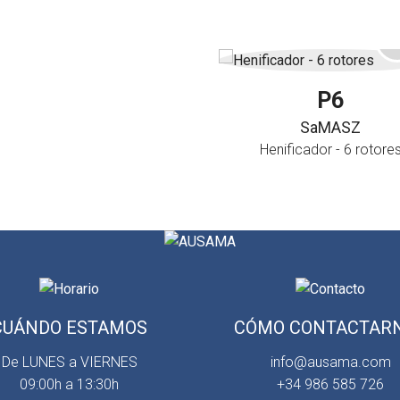
P6
SaMASZ
Henificador - 6 rotore
CUÁNDO ESTAMOS
CÓMO CONTACTAR
De LUNES a VIERNES
info@ausama.com
09:00h a 13:30h
+34 986 585 726