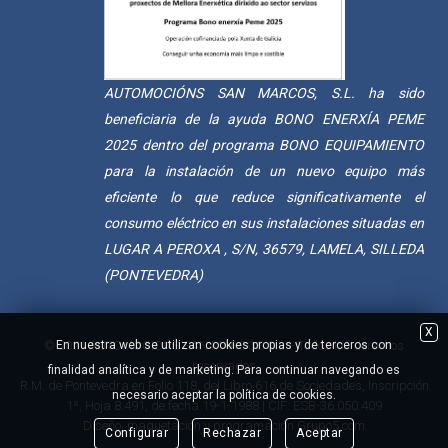
AUTOMOCIÓNS SAN MARCOS, S.L. ha sido
beneficiaria de la ayuda BONO ENERXÍA PEME
2025 dentro del programa BONO EQUIPAMIENTO
para la instalación de un nuevo equipo más
eficiente lo que reduce significativamente el
consumo eléctrico en sus instalaciones situadas en
LUGAR A PEROXA , S/N, 36579, LAMELA, SILLEDA
(PONTEVEDRA)
X
© 2021 AUTOMOCIÓNS SAN MARCOS S.L. - Todos los derechos
En nuestra web se utilizan cookies propias y de terceros con
reservados
finalidad analítica y de marketing. Para continuar navegando es
R.M. de Pontevedra en Folio 118, del Libro 616 de Sociedades, Inscripción
necesario aceptar la política de cookies.
1ª, Hoja 8.491, de fecha 19-1-1988 | CIF: ESB-36.050.409
Diseño, maquetación y programación
Grupo5.com
Configurar
Rechazar
Aceptar