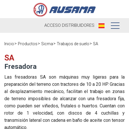
ACCESO
DISTRIBUIDORES
Nosotros
Inicio
Productos
Sicma
Trabajos de suelo
SA
Productos
Nuestra
SA
Historia
Fresadora
Distribuidores
Ausama hoy
Las fresadoras SA son máquinas muy ligeras para la
Ocasión
preparación del terreno con tractores de 10 a 20 HP. Gracias
Marcas que
al desplazamiento mecánico, facilitan el trabajo en zonas
Postventa
trabajamos
de terreno imposibles de alcanzar con una fresadora fija,
Actualidad
como pueden ser viñedos, frutales o huertos. Cuentan con
Registra tu
Encuesta de
rotor de 1 velocidad, con discos de 4 cuchillas y
máquina
Contacto
satisfacción
Blog
transmisión lateral con cadena en baño de aceite con tensor
Recambios
automático.