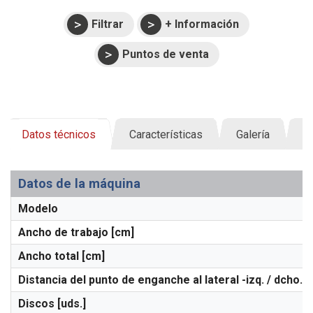
Filtrar
+ Información
Puntos de venta
Datos técnicos
Características
Galería
D
Datos de la máquina
Modelo
Ancho de trabajo [cm]
Ancho total [cm]
Distancia del punto de enganche al lateral -izq. / dcho.- 
Discos [uds.]