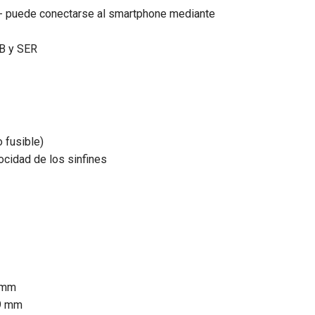
h - puede conectarse al smartphone mediante
SB y SER
o fusible)
ocidad de los sinfines
4 mm
89 mm