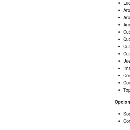
Lu
Aro
Aro
Aro
Cuc
Cuc
Cuc
Cuc
Jue
Imá
Con
Con
Top
Opcion
Sop
Con