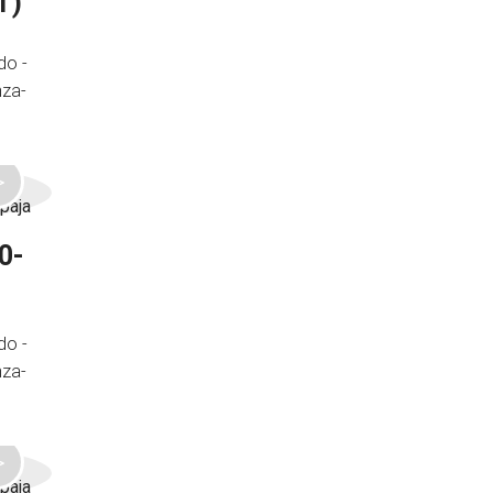
T)
do -
nza-
0-
do -
nza-