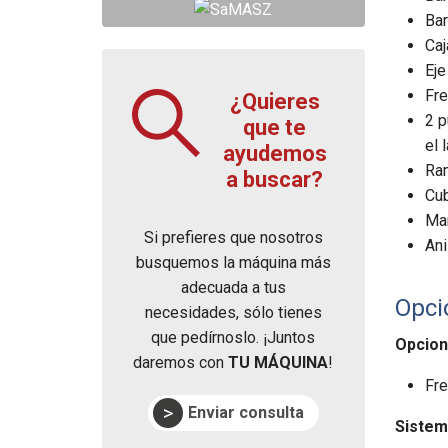
Bar
Caj
Eje
Fre
¿Quieres
2 p
que te
el 
ayudemos
Ra
a buscar?
Cub
Man
Si prefieres que nosotros
Ani
busquemos la máquina más
adecuada a tus
Opci
necesidades, sólo tienes
que pedírnoslo. ¡Juntos
Opcion
daremos con
TU MÁQUINA
!
Fr
Enviar consulta
Sistem