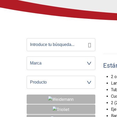
Está
2 o
Producto
Lan
Tub
Cuc
2 (
Eje
Bar