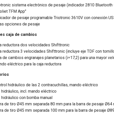
otronic sistema electrónico de pesaje (indicador 2810 Bluetoot
ioliet TFM App"
icador de pesaje programable Triotronic 3610V con conexión U
as opciones de pesaje
es caja de cambios
a reductora dos velocidades Shifttronic
a reductora 3 velocidades Shifttronic (incluye eje TDF con tornill
a de cambios engranajes planetarios (i=17,2) para una mayor vel
do eléctrico para la caja reductora
rios
trol hidráulico de las 2 contracuchillas, mando eléctrico
 hidráulico, incl. mando eléctrico
 hidráulico con bomba manual
ra de tiro Ø45 mm separada 80 mm para la barra de pesaje Ø6
ra de tiro Ø45 mm separada 100 mm para la barra de pesaje Ø