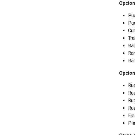
Opcion
Pue
Pue
Cub
Tra
Ram
Ram
Ram
Opcion
Rue
Rue
Rue
Rue
Eje
Pie