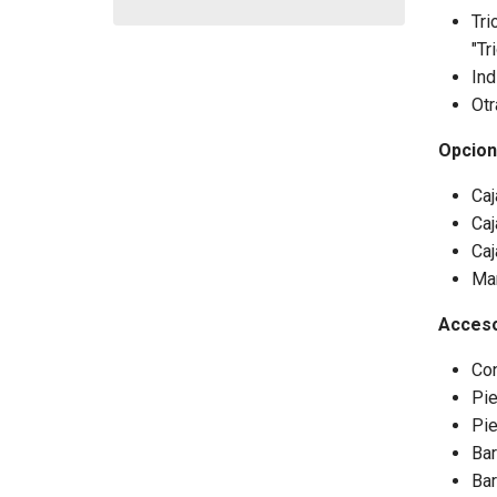
Tri
"Tr
Ind
Otr
Opcion
Caj
Caj
Caj
Man
Acceso
Con
Pie
Pie
Bar
Bar