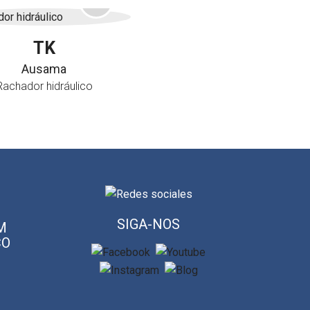
TK
Ausama
Rachador hidráulico
SIGA-NOS
M
CO