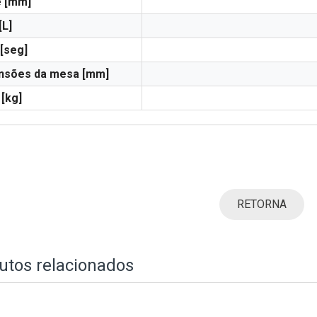
e [mm]
[L]
 [seg]
nsões da mesa [mm]
[kg]
RETORNA
utos relacionados