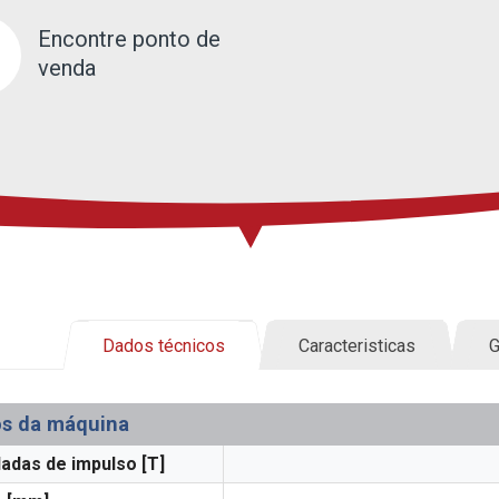
Encontre ponto de
venda
Dados técnicos
Caracteristicas
G
s da máquina
adas de impulso [T]