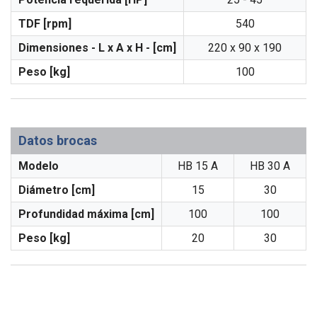
TDF [rpm]
540
Dimensiones - L x A x H - [cm]
220 x 90 x 190
Peso [kg]
100
Datos brocas
Modelo
HB 15 A
HB 30 A
Diámetro [cm]
15
30
Profundidad máxima [cm]
100
100
Peso [kg]
20
30