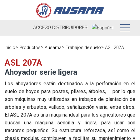
ACCESO
DISTRIBUIDORES
Nosotros
Inicio
Productos
Ausama
Trabajos de suelo
ASL 207A
Productos
Nuestra
ASL 207A
Historia
Ahoyador serie ligera
Distribuidores
Ausama hoy
Los ahoyadores están destinados a la perforación en el
Ocasión
suelo de hoyos para postes, pilares, árboles, ... por lo que
Marcas que
son máquinas muy utilizadas en trabajos de plantación de
Postventa
trabajamos
árboles y arbustos, vallado, señalización viaria, entre otros.
Actualidad
El ASL 207A es una máquina ideal para los agricultores que
Registra tu
Encuesta de
buscan una máquina sencilla y ligera, para usar con
máquina
Contacto
satisfacción
Blog
tractores pequeños. Su estructura reforzada, así como el
Recambios
chasis modular, contribuyen a facilitar su mantenimiento y