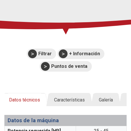
Filtrar
+ Información
Puntos de venta
Datos técnicos
Características
Galería
D
Datos de la máquina
Potencia requerida [HP]
25 - 45