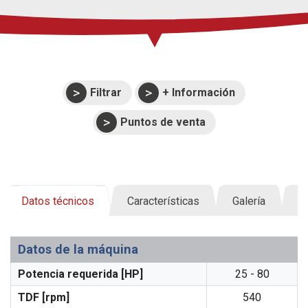
Filtrar
+ Información
Puntos de venta
Datos técnicos
Características
Galería
D
Datos de la máquina
Potencia requerida [HP]
25 - 80
TDF [rpm]
540