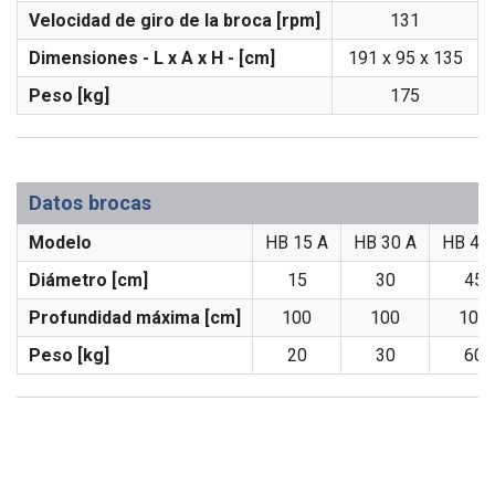
Velocidad de giro de la broca [rpm]
131
Dimensiones - L x A x H - [cm]
191 x 95 x 135
Peso [kg]
175
Datos brocas
Modelo
HB 15 A
HB 30 A
HB 45
Diámetro [cm]
15
30
45
Profundidad máxima [cm]
100
100
100
Peso [kg]
20
30
60