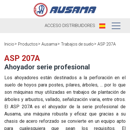
ACCESO
DISTRIBUIDORES
Nosotros
Inicio
Productos
Ausama
Trabajos de suelo
ASP 207A
Productos
Nuestra
ASP 207A
Historia
Ahoyador serie profesional
Distribuidores
Ausama hoy
Los ahoyadores están destinados a la perforación en el
Ocasión
suelo de hoyos para postes, pilares, árboles, ... por lo que
Marcas que
son máquinas muy utilizadas en trabajos de plantación de
Postventa
trabajamos
árboles y arbustos, vallado, señalización viaria, entre otros.
Actualidad
El ASP 207A es el ahoyador de la serie profesional de
Registra tu
Encuesta de
Ausama, una máquina robusta y eficaz que gracias a su
máquina
Contacto
satisfacción
Blog
chasis de acero reforzado se convierte en un equipo apto
Recambios
para cualesquiera que sean los requisitos. El