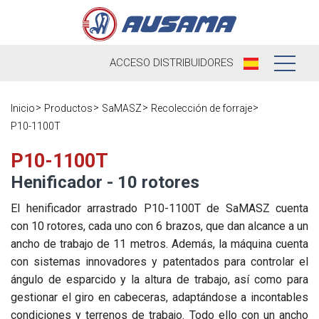
ACCESO
DISTRIBUIDORES
Nosotros
Inicio
Productos
SaMASZ
Recolección de forraje
P10-1100T
Productos
Nuestra
Historia
P10-1100T
Distribuidores
Henificador - 10 rotores
Ausama hoy
Ocasión
El henificador arrastrado P10-1100T de SaMASZ cuenta
Marcas que
con 10 rotores, cada uno con 6 brazos, que dan alcance a un
Postventa
trabajamos
ancho de trabajo de 11 metros. Además, la máquina cuenta
Actualidad
con sistemas innovadores y patentados para controlar el
Registra tu
Encuesta de
ángulo de esparcido y la altura de trabajo, así como para
máquina
Contacto
satisfacción
Blog
gestionar el giro en cabeceras, adaptándose a incontables
Recambios
condiciones y terrenos de trabajo. Todo ello con un ancho