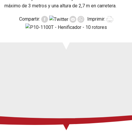
Prensa
máximo de 3 metros y una altura de 2,7 m en carretera.
Soporte
Eventos
Compartir:
Imprimir:
Manuales y
despieces
Garantías