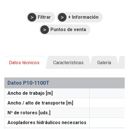
Filtrar
+ Información
Puntos de venta
Datos técnicos
Características
Galería
D
Datos P10-1100T
Ancho de trabajo [m]
Ancho / alto de transporte [m]
Nº de rotores [uds.]
Acopladores hidráulicos necesarios