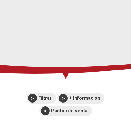
Prensa
Soporte
Eventos
Manuales y
despieces
Garantías
Filtrar
+ Información
Puntos de venta