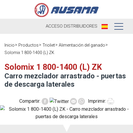
ACCESO
DISTRIBUIDORES
Nosotros
Inicio
Productos
Trioliet
Alimentación del ganado
Solomix 1 800-1400 (L) ZK
Productos
Nuestra
Historia
Solomix 1 800-1400 (L) ZK
Distribuidores
Carro mezclador arrastrado - puertas
Ausama hoy
Ocasión
de descarga laterales
Marcas que
Postventa
trabajamos
Compartir:
Imprimir:
Actualidad
Registra tu
Encuesta de
máquina
Contacto
satisfacción
Blog
Recambios