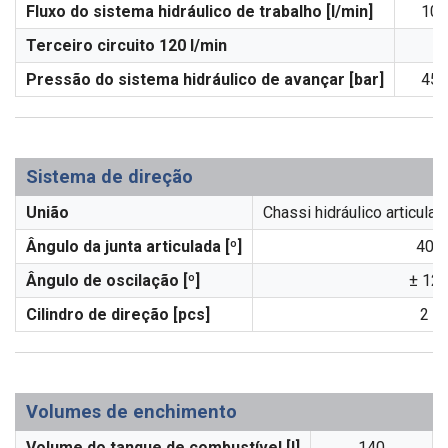
Fluxo do sistema hidráulico de trabalho [l/min]
100
Terceiro circuito 120 l/min
Pressão do sistema hidráulico de avançar [bar]
455
Sistema de direção
União
Chassi hidráulico articula
Ângulo da junta articulada [º]
40
Ângulo de oscilação [º]
± 12
Cilindro de direção [pcs]
2
Volumes de enchimento
Volume do tanque de combustível [l]
140