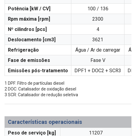
Potência [kW / CV]
100 / 136
Rpm máxima [rpm]
2300
Nº cilindros [pcs]
4
Deslocamento [cm3]
3621
Refrigeração
Água / Ar de carregar
Águ
Fase de emissões
Fase V
Emissões pós-tratamento
DPF1 + DOC2 + SCR3
DPF
1 DPF: Filtro de partículas diesel
2 DOC: Catalisador de oxidação diesel
3 SCR: Catalisador de redução seletiva
Características operacionais
Peso de serviço [kg]
11207