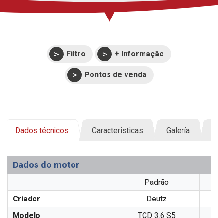
Filtro
+ Informação
Pontos de venda
Dados técnicos
Caracteristicas
Galería
D
Dados do motor
Padrão
Criador
Deutz
Modelo
TCD 3.6 S5