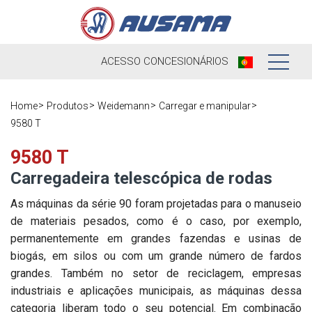
ACESSO
CONCESIONÁRIOS
Nós
Home
Produtos
Weidemann
Carregar e manipular
9580 T
Produtos
Nossa história
9580 T
Concessionários
Ausama hoje
Carregadeira telescópica de rodas
Ocasião
Marcas que
As máquinas da série 90 foram projetadas para o manuseio
trabalhamos
de materiais pesados, como é o caso, por exemplo,
Pós-venda
permanentemente em grandes fazendas e usinas de
Pesquisa de
Em direto
biogás, em silos ou com um grande número de fardos
Registre sua
satisfação
grandes. Também no setor de reciclagem, empresas
máquina
Contato
Blog
industriais e aplicações municipais, as máquinas dessa
Peças
categoria liberam todo o seu potencial. Em combinação