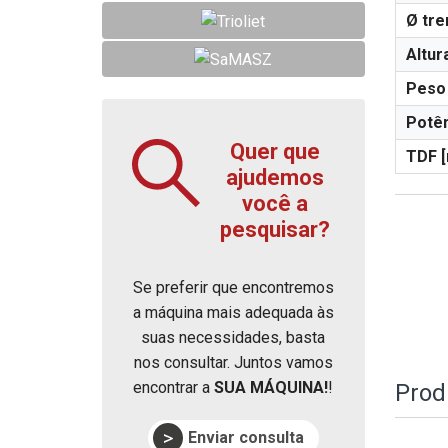
Ø tre
Altur
Peso 
Potên
Quer que
TDF [
ajudemos
você a
pesquisar?
Se preferir que encontremos
a máquina mais adequada às
suas necessidades, basta
nos consultar. Juntos vamos
encontrar a
SUA MÁQUINA!
!
Prod
Enviar consulta