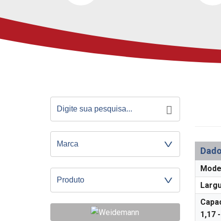
Dado
Mode
Produto
Largu
Capac
1,17 -