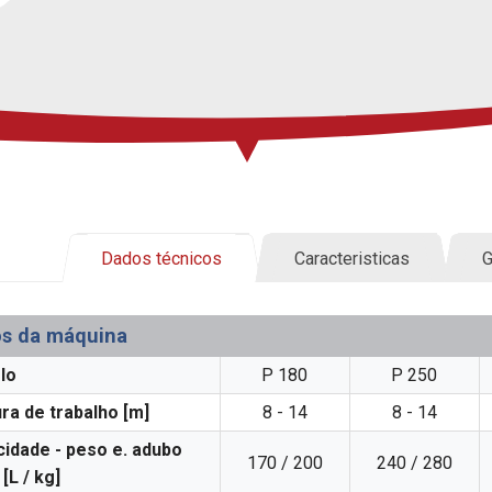
Dados técnicos
Caracteristicas
G
s da máquina
lo
P 180
P 250
ra de trabalho [m]
8 - 14
8 - 14
idade - peso e. adubo
170 / 200
240 / 280
 [L / kg]