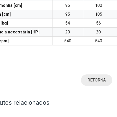
monha [cm]
95
100
a [cm]
95
105
[kg]
54
56
cia necessária [HP]
20
20
rpm]
540
540
RETORNA
utos relacionados