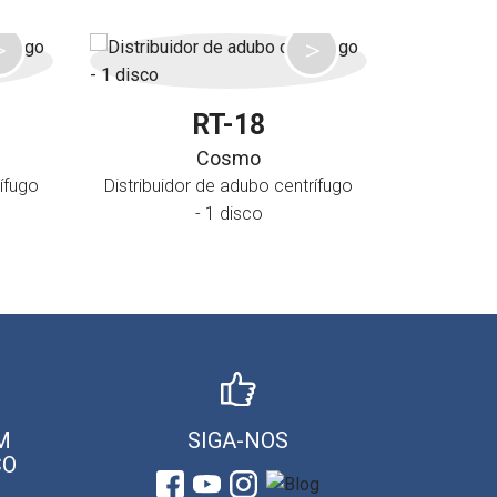
RT-18
Cosmo
ífugo
Distribuidor de adubo centrífugo
- 1 disco
M
SIGA-NOS
CO