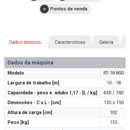
Pontos de venda
Dados técnicos
Caracteristicas
Galería
D
Dados da máquina
Modelo
RT-18 800
Largura de trabalho [m]
10 - 18
Capacidade - peso e. adubo 1,17 - [L / kg]
630 / 740
Dimensões - C x L - [cm]
130 x 150
Altura de carga [cm]
102
Peso [kg]
155