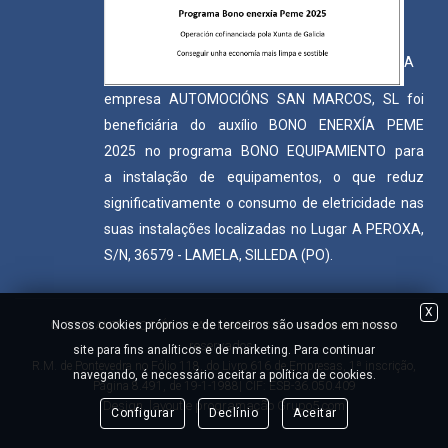
A
empresa AUTOMOCIÓNS SAN MARCOS, SL foi
beneficiária do auxílio BONO ENERXÍA PEME
2025 no programa BONO EQUIPAMIENTO para
a instalação de equipamentos, o que reduz
significativamente o consumo de eletricidade nas
suas instalações localizadas no Lugar A PEROXA,
S/N, 36579 - LAMELA, SILLEDA (PO).
X
© 2022 AUTOMOCIÓNS SAN MARCOS S.L. - Todos os direitos
Nossos cookies próprios e de terceiros são usados ​​em nosso
reservados.
site para fins analíticos e de marketing. Para continuar
R.M. de Pontevedra no Fólio 118, do Livro 616 de Empresas, 1ª inscrição,
navegando, é necessário aceitar a política de cookies.
Página 8.491, de 19-1-1988| CIF: ESB-36.050.409
Design, layout e programação
Grupo5.com
Configurar
Declínio
Aceitar