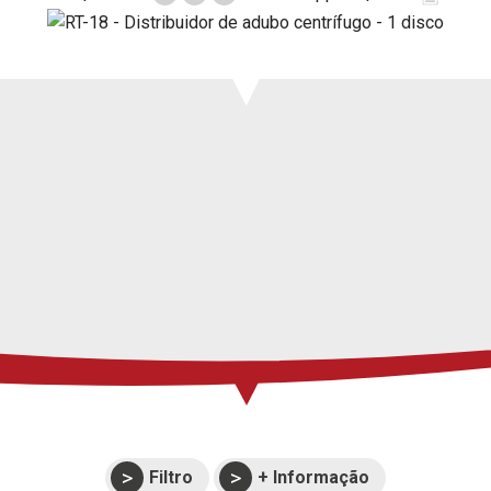
Imprensa
Suporte
Eventos
Manuais e vistas
expandidas
Garantias
Filtro
+ Informação