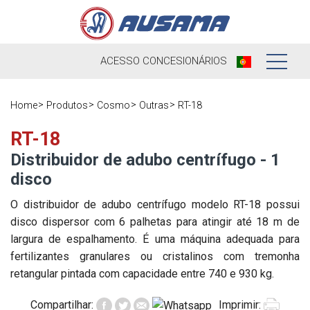
ACESSO
CONCESIONÁRIOS
Nós
Home
Produtos
Cosmo
Outras
RT-18
Produtos
Nossa história
RT-18
Distribuidor de adubo centrífugo - 1
Concessionários
Ausama hoje
disco
Ocasião
Marcas que
O distribuidor de adubo centrífugo modelo RT-18 possui
trabalhamos
disco dispersor com 6 palhetas para atingir até 18 m de
Pós-venda
largura de espalhamento. É uma máquina adequada para
Pesquisa de
Em direto
Registre sua
fertilizantes granulares ou cristalinos com tremonha
satisfação
máquina
retangular pintada com capacidade entre 740 e 930 kg.
Contato
Blog
Compartilhar:
Imprimir:
Peças