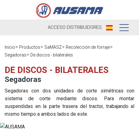
ACCESO
DISTRIBUIDORES
Nosotros
Inicio
Productos
SaMASZ
Recolección de forraje
Segadoras
De discos - bilaterales
Productos
Nuestra
Historia
DE DISCOS - BILATERALES
Distribuidores
Segadoras
Ausama hoy
Ocasión
Segadoras con dos unidades de corte simétricas con
Marcas que
sistema de corte mediante discos. Para montar
Postventa
trabajamos
suspendidas en la parte trasera del tractor, trabajando al
Actualidad
mismo tiempo a ambos lados de este.
Registra tu
Encuesta de
máquina
Contacto
satisfacción
Blog
Recambios