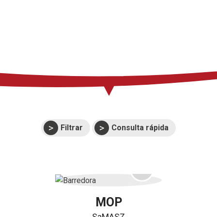
Prensa
Soporte
Eventos
Manuales y
despieces
Garantías
Filtrar
Consulta rápida
MOP
SaMASZ