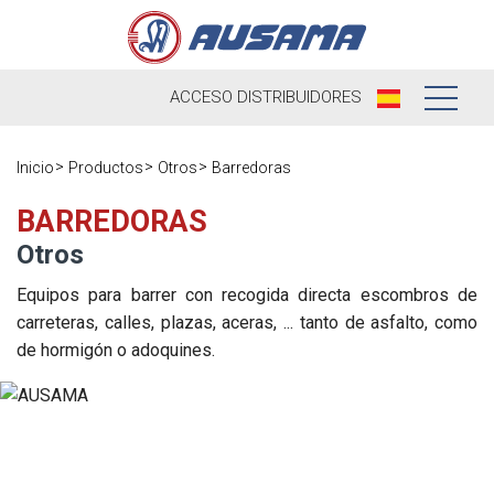
ACCESO
DISTRIBUIDORES
Nosotros
Inicio
Productos
Otros
Barredoras
Productos
Nuestra
BARREDORAS
Historia
Otros
Distribuidores
Ausama hoy
Equipos para barrer con recogida directa escombros de
Ocasión
carreteras, calles, plazas, aceras, ... tanto de asfalto, como
Marcas que
de hormigón o adoquines.
Postventa
trabajamos
Actualidad
Registra tu
Encuesta de
máquina
Contacto
satisfacción
Blog
Recambios