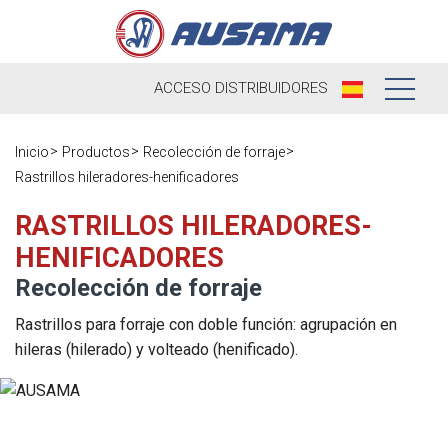
ACCESO
DISTRIBUIDORES
Nosotros
Inicio
Productos
Recolección de forraje
Rastrillos hileradores-henificadores
Productos
Nuestra
Historia
RASTRILLOS HILERADORES-
Distribuidores
HENIFICADORES
Ausama hoy
Ocasión
Recolección de forraje
Marcas que
Postventa
Rastrillos para forraje con doble función: agrupación en
trabajamos
hileras (hilerado) y volteado (henificado).
Actualidad
Registra tu
Encuesta de
máquina
Contacto
satisfacción
Blog
Recambios