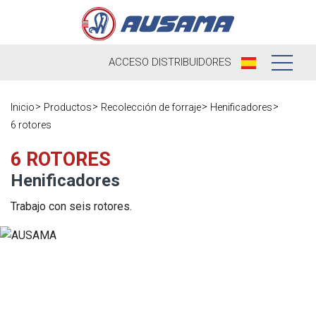
ACCESO
DISTRIBUIDORES
Nosotros
Inicio
Productos
Recolección de forraje
Henificadores
6 rotores
Productos
Nuestra
Historia
6 ROTORES
Distribuidores
Henificadores
Ausama hoy
Ocasión
Trabajo con seis rotores.
Marcas que
Postventa
trabajamos
Actualidad
Registra tu
Encuesta de
máquina
Contacto
satisfacción
Blog
Recambios