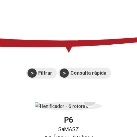
Prensa
Soporte
Eventos
Manuales y
despieces
Garantías
Filtrar
Consulta rápida
P6
SaMASZ
Henificador - 6 rotores