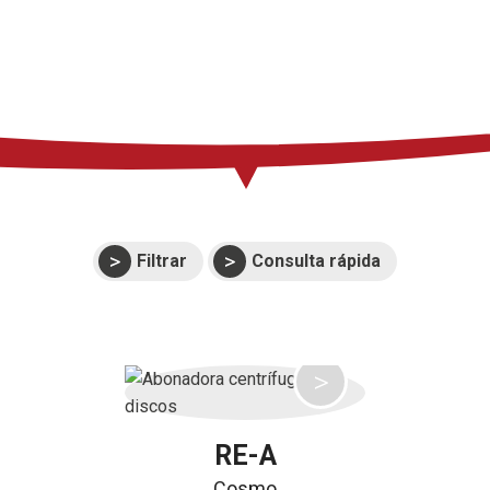
Prensa
Soporte
Eventos
Manuales y
despieces
Garantías
Filtrar
Consulta rápida
RE-A
Cosmo