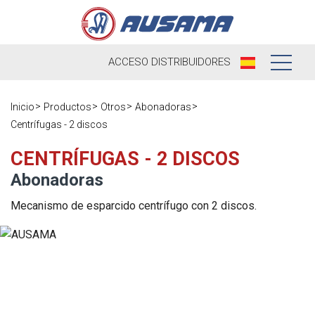
ACCESO
DISTRIBUIDORES
Nosotros
Inicio
Productos
Otros
Abonadoras
Centrífugas - 2 discos
Productos
Nuestra
Historia
CENTRÍFUGAS - 2 DISCOS
Distribuidores
Abonadoras
Ausama hoy
Ocasión
Mecanismo de esparcido centrífugo con 2 discos.
Marcas que
Postventa
trabajamos
Actualidad
Registra tu
Encuesta de
máquina
Contacto
satisfacción
Blog
Recambios