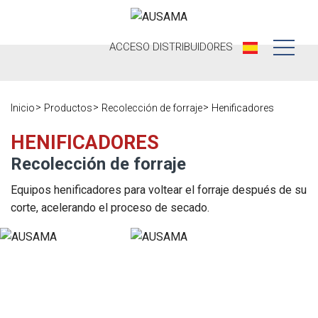
ACCESO
DISTRIBUIDORES
Nosotros
Inicio
Productos
Recolección de forraje
Henificadores
Productos
Nuestra
HENIFICADORES
Historia
Distribuidores
Recolección de forraje
Ausama hoy
Ocasión
Equipos henificadores para voltear el forraje después de su
Marcas que
corte, acelerando el proceso de secado.
Postventa
trabajamos
Actualidad
Registra tu
Encuesta de
máquina
Contacto
satisfacción
Blog
Recambios
Prensa