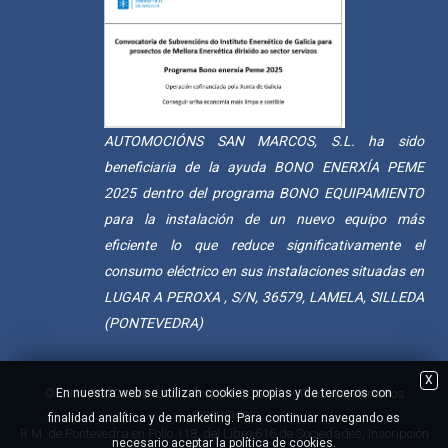
AUTOMOCIÓNS SAN MARCOS, S.L. ha sido
beneficiaria de la ayuda BONO ENERXÍA PEME
2025 dentro del programa BONO EQUIPAMIENTO
para la instalación de un nuevo equipo más
eficiente lo que reduce significativamente el
consumo eléctrico en sus instalaciones situadas en
LUGAR A PEROXA , S/N, 36579, LAMELA, SILLEDA
(PONTEVEDRA)
X
En nuestra web se utilizan cookies propias y de terceros con
© 2021 AUTOMOCIÓNS SAN MARCOS S.L. - Todos los derechos
reservados
finalidad analítica y de marketing. Para continuar navegando es
R.M. de Pontevedra en Folio 118, del Libro 616 de Sociedades, Inscripción
necesario aceptar la política de cookies.