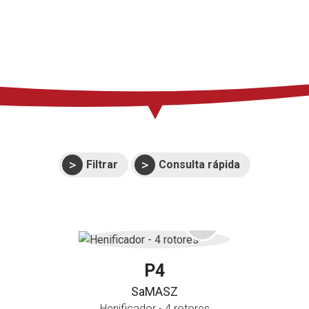
Soporte
Eventos
Manuales y
despieces
Garantías
Filtrar
Consulta rápida
P4
SaMASZ
Henificador - 4 rotores