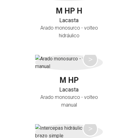
M HP H
Lacasta
Arado monosurco - volteo
hidráulico
M HP
Lacasta
Arado monosurco - volteo
manual