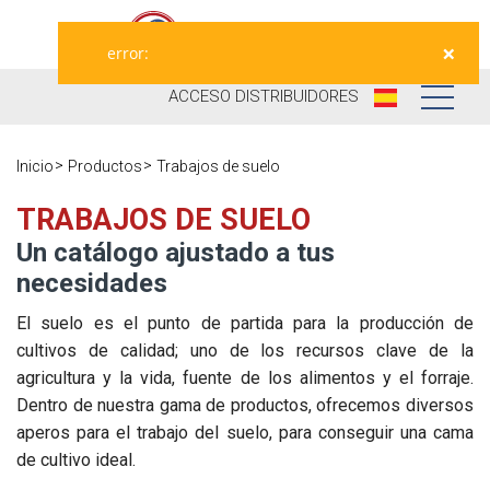
×
error:
ACCESO
DISTRIBUIDORES
Nosotros
Inicio
Productos
Trabajos de suelo
Productos
Nuestra
TRABAJOS DE SUELO
Historia
Un catálogo ajustado a tus
Distribuidores
necesidades
Ausama hoy
Ocasión
El suelo es el punto de partida para la producción de
Marcas que
cultivos de calidad; uno de los recursos clave de la
Postventa
trabajamos
agricultura y la vida, fuente de los alimentos y el forraje.
Actualidad
Registra tu
Dentro de nuestra gama de productos, ofrecemos diversos
Encuesta de
máquina
aperos para el trabajo del suelo, para conseguir una cama
Contacto
satisfacción
Blog
de cultivo ideal.
Recambios