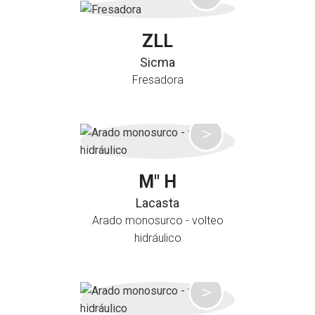
ZLL
Sicma
Fresadora
M" H
Lacasta
Arado monosurco - volteo
hidráulico