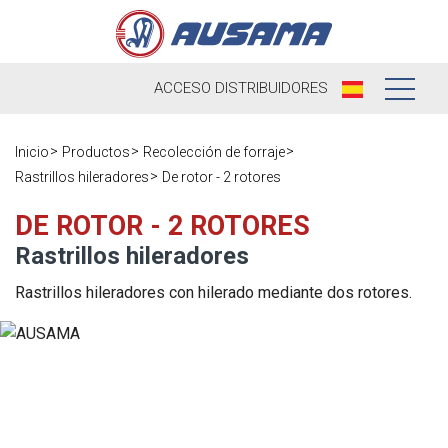
ACCESO
DISTRIBUIDORES
Nosotros
Inicio
Productos
Recolección de forraje
Rastrillos hileradores
De rotor - 2 rotores
Productos
Nuestra
Historia
DE ROTOR - 2 ROTORES
Distribuidores
Rastrillos hileradores
Ausama hoy
Ocasión
Rastrillos hileradores con hilerado mediante dos rotores.
Marcas que
Postventa
trabajamos
Actualidad
Registra tu
Encuesta de
máquina
Contacto
satisfacción
Blog
Recambios