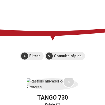
Prensa
Soporte
Eventos
Manuales y
despieces
Garantías
Filtrar
Consulta rápida
TANGO 730
SaMASZ