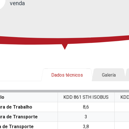
venda
Dados técnicos
Galería
lo
KDD 861 STH ISOBUS
KDD
ra de Trabalho
8,6
ra de Transporte
3
a de Transporte
3,8