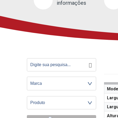
informações
Mode
Largu
Produto
Largu
Altur