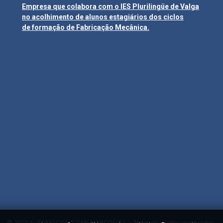
Empresa que colabora com o IES Plurilingüe de Valga
no acolhimento de alunos estagiários dos ciclos
de formação de Fabricação Mecânica.
© 2022 AUTOMOCIÓNS SAN MARCOS S.L. - Todos os direitos reservados.