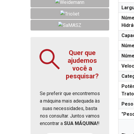
Largu
Núme
Hidrá
Capac
Núme
Quer que
Núme
ajudemos
Veloc
você a
pesquisar?
Categ
Potê
Se preferir que encontremos
Trato
a máquina mais adequada às
Peso
suas necessidades, basta
"Peso
nos consultar. Juntos vamos
encontrar a
SUA MÁQUINA!
!