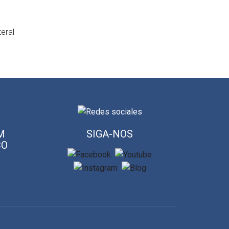
eral
M
SIGA-NOS
CO