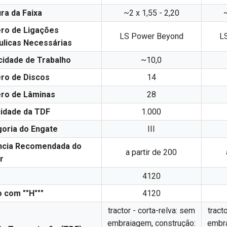
ra da Faixa
~2 x 1,55 - 2,20
~
ro de Ligações
LS Power Beyond
L
ulicas Necessárias
idade de Trabalho
~10,0
ro de Discos
14
ro de Lâminas
28
idade da TDF
1.000
oria do Engate
III
ncia Recomendada do
a partir de 200
r
4120
 com ""H"""
4120
tractor - corta-relva: sem
tract
embraiagem, construção:
embra