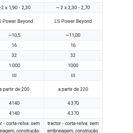
2 x 1,90 - 2,30
~ 2 x 2,30 - 2,70
S Power Beyond
LS Power Beyond
~10,5
~11,00
16
16
32
32
1.000
1000
III
III
a partir de 200
a partir de 220
4140
4.370
4140
4.370
or - corta-relva: sem
tractor - corta-relva: sem
iagem, construção:
embraiagem, construção: