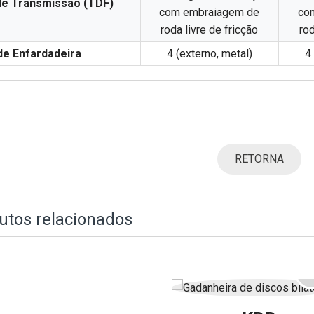
de Transmissão (TDF)
com embraiagem de
co
roda livre de fricção
rod
de Enfardadeira
4 (externo, metal)
4
RETORNA
utos relacionados