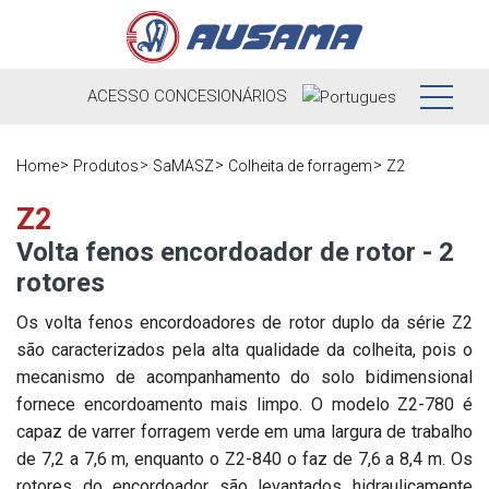
ACESSO
CONCESIONÁRIOS
Nós
Home
Produtos
SaMASZ
Colheita de forragem
Z2
Produtos
Nossa história
Z2
Volta fenos encordoador de rotor - 2
Concessionários
Ausama hoje
rotores
Ocasião
Marcas que
Os volta fenos encordoadores de rotor duplo da série Z2
trabalhamos
são caracterizados pela alta qualidade da colheita, pois o
Pós-venda
mecanismo de acompanhamento do solo bidimensional
Pesquisa de
Em direto
Registre sua
fornece encordoamento mais limpo. O modelo Z2-780 é
satisfação
máquina
capaz de varrer forragem verde em uma largura de trabalho
Contato
Blog
de 7,2 a 7,6 m, enquanto o Z2-840 o faz de 7,6 a 8,4 m. Os
Peças
rotores do encordoador são levantados hidraulicamente