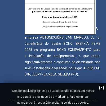
A
empresa AUTOMOCIÓNS SAN MARCOS, SL foi
beneficiária do auxílio BONO ENERXÍA PEME
2025 no programa BONO EQUIPAMIENTO para
a instalação de equipamentos, o que reduz
significativamente o consumo de eletricidade nas
suas instalações localizadas no Lugar A PEROXA,
S/N, 36579 - LAMELA, SILLEDA (PO).
X
© 2022 AUTOMOCIÓNS SAN MARCOS S.L. - Todos os direitos
Nossos cookies próprios e de terceiros são usados ​​em nosso
reservados.
site para fins analíticos e de marketing. Para continuar
R.M. de Pontevedra no Fólio 118, do Livro 616 de Empresas, 1ª inscrição,
navegando, é necessário aceitar a política de cookies.
Página 8.491, de 19-1-1988| CIF: ESB-36.050.409