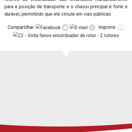
Imprensa
para a posição de transporte e o chassi principal é forte e
Suporte
durável, permitindo que ele circule em vias públicas.
Eventos
Manuais e vistas
Compartilhar:
Imprimir:
expandidas
Garantias