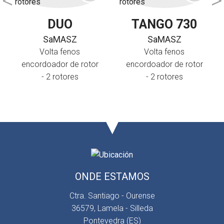
DUO
TANGO 730
SaMASZ
SaMASZ
Volta fenos
Volta fenos
encordoador de rotor
encordoador de rotor
- 2 rotores
- 2 rotores
ONDE ESTAMOS
Ctra. Santiago - Ourense
36579, Lamela - Silleda
Pontevedra (ES)