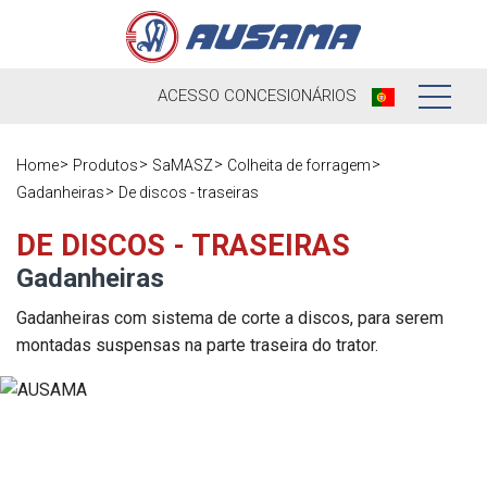
ACESSO
CONCESIONÁRIOS
Nós
Home
Produtos
SaMASZ
Colheita de forragem
Gadanheiras
De discos - traseiras
Produtos
Nossa história
DE DISCOS - TRASEIRAS
Concessionários
Ausama hoje
Gadanheiras
Ocasião
Marcas que
Gadanheiras com sistema de corte a discos, para serem
trabalhamos
montadas suspensas na parte traseira do trator.
Pós-venda
Pesquisa de
Em direto
Registre sua
satisfação
máquina
Contato
Blog
Peças