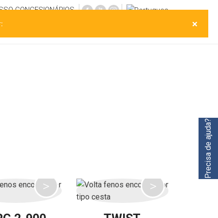
ESSO
CONCESIONÁRIOS
×
:
Ocasião
Pós-venda
Em direto
Contato
Precisa de ajuda?