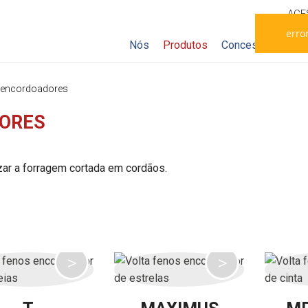
AC
error
Nós
Produtos
Concessionários
s encordoadores
DORES
zar a forragem cortada em cordãos.