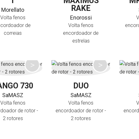
T
MAXIMUS
MR
RAKE
Morellato
Enorossi
Volta fenos
V
ncordoador de
Volta fenos
encor
correias
encordoador de
estrelas
ANGO 730
DUO
SaMASZ
SaMASZ
Volta fenos
Volta fenos
V
doador de rotor -
encordoador de rotor -
encord
2 rotores
2 rotores