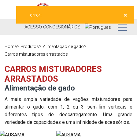
×
error:
ACESSO
CONCESIONÁRIOS
Nós
Home
Produtos
Alimentação de gado
Carros misturadores arrastados
Produtos
Nossa história
CARROS MISTURADORES
Concessionários
Ausama hoje
ARRASTADOS
Ocasião
Alimentação de gado
Marcas que
trabalhamos
Pós-venda
A mais ampla variedade de vagões misturadores para
alimentar o gado; com 1, 2 ou 3 sem-fim verticais e
Pesquisa de
Em direto
Registre sua
diferentes tipos de descarregamento. Uma grande
satisfação
máquina
variedade de capacidades e uma infinidade de acessórios.
Contato
Blog
Peças