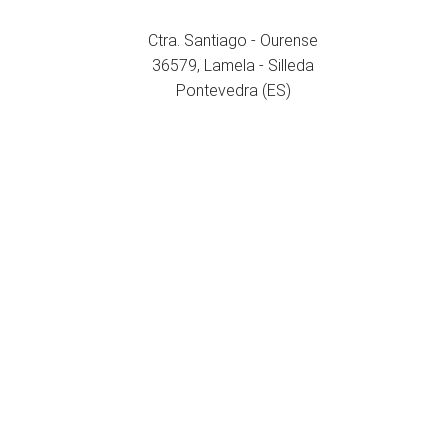
ONDE ESTAMOS
Ctra. Santiago - Ourense
36579, Lamela - Silleda
Pontevedra (ES)
Aviso legal
Política de privacidade
Política de cookies