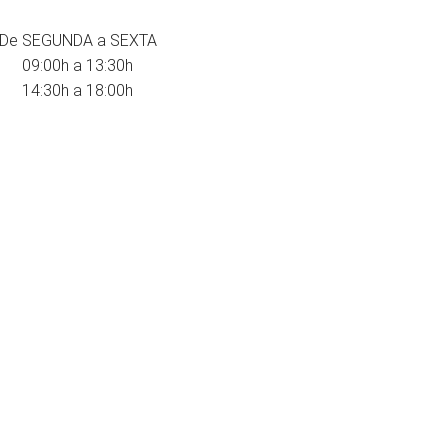
QUANDO ESTAMOS
COMO ENTRAR E
CONTATO CONOS
De SEGUNDA a SEXTA
info@ausama.com
09:00h a 13:30h
+34 986 585 726
14:30h a 18:00h
Empresa que colabora com o IES Plurilingüe de Valga
no acolhimento de alunos estagiários dos ciclos
de formação de Fabricação Mecânica.