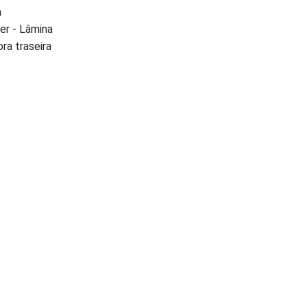
a
er - Lâmina
ora traseira