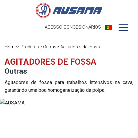
ACESSO
CONCESIONÁRIOS
Nós
Home
Produtos
Outras
Agitadores de fossa
Produtos
Nossa história
AGITADORES DE FOSSA
Outras
Concessionários
Ausama hoje
Agitadores de fossa para trabalhos intensivos na cava,
Ocasião
Marcas que
garantindo uma boa homogeneização da polpa.
trabalhamos
Pós-venda
Pesquisa de
Em direto
Registre sua
satisfação
máquina
Contato
Blog
Peças