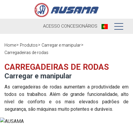
ACESSO
CONCESIONÁRIOS
Nós
Home
Produtos
Carregar e manipular
Carregadeiras de rodas
Produtos
Nossa história
CARREGADEIRAS DE RODAS
Concessionários
Ausama hoje
Carregar e manipular
Ocasião
Marcas que
As carregadeiras de rodas aumentam a produtividade em
trabalhamos
todos os trabalhos. Além de grande funcionalidade, alto
Pós-venda
nível de conforto e os mais elevados padrões de
Pesquisa de
Em direto
segurança, são máquinas muito potentes e duráveis.
Registre sua
satisfação
máquina
Contato
Blog
Peças