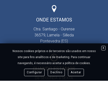
ONDE ESTAMOS
Ctra. Santiago - Ourense
36579, Lamela - Silleda
Pontevedra (ES)
X
Nossos cookies próprios e de terceiros são usados ​​em nosso
site para fins analíticos e de marketing. Para continuar
navegando, é necessário aceitar a política de cookies.
QUANDO ESTAMOS
Configurar
Declínio
Aceitar
De SEGUNDA a SEXTA
09:00h a 13:30h
14:30h a 18:00h