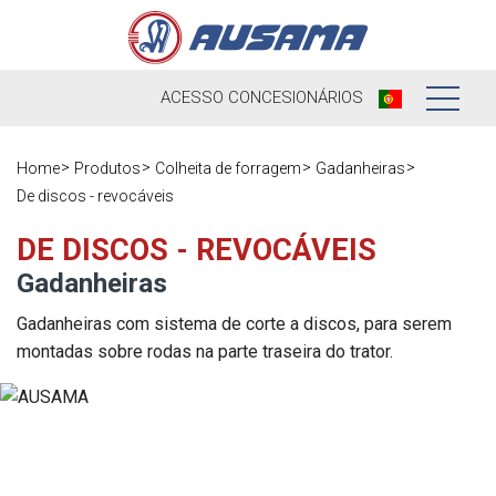
ACESSO
CONCESIONÁRIOS
Nós
Home
Produtos
Colheita de forragem
Gadanheiras
De discos - revocáveis
Produtos
Nossa história
DE DISCOS - REVOCÁVEIS
Concessionários
Ausama hoje
Gadanheiras
Ocasião
Marcas que
Gadanheiras com sistema de corte a discos, para serem
trabalhamos
montadas sobre rodas na parte traseira do trator.
Pós-venda
Pesquisa de
Em direto
Registre sua
satisfação
máquina
Contato
Blog
Peças