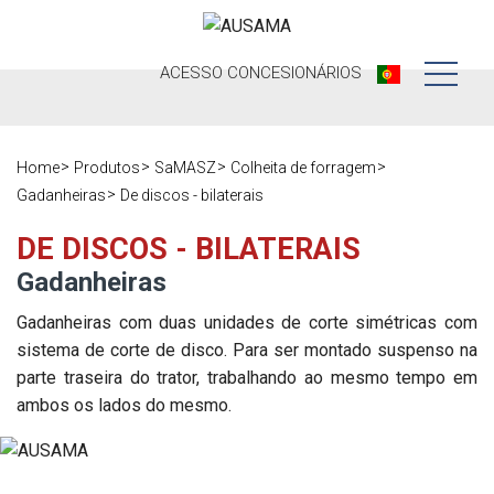
ACESSO
CONCESIONÁRIOS
Nós
Home
Produtos
SaMASZ
Colheita de forragem
Produtos
Nossa história
Gadanheiras
De discos - bilaterais
Concessionários
Ausama hoje
DE DISCOS - BILATERAIS
Gadanheiras
Ocasião
Marcas que
trabalhamos
Gadanheiras com duas unidades de corte simétricas com
Pós-venda
sistema de corte de disco. Para ser montado suspenso na
Pesquisa de
parte traseira do trator, trabalhando ao mesmo tempo em
Em direto
Registre sua
satisfação
ambos os lados do mesmo.
máquina
Contato
Blog
Peças
Imprensa